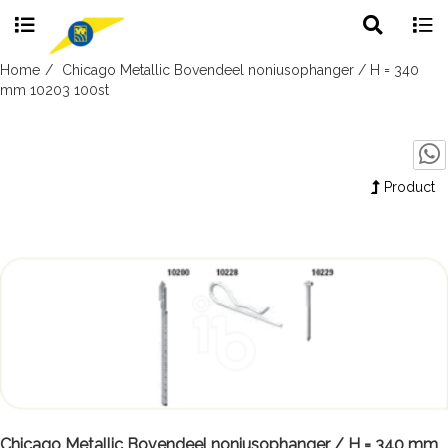
Toggle
Togg
search
navig
Skip
Home
Chicago Metallic Bovendeel noniusophanger / H = 340
to
mm 10203 100st
content
Product
Chicago Metallic Bovendeel noniusophanger / H = 340 mm