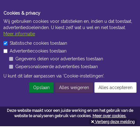
Cookies & privacy
Wij gebruiken cookies voor statistieken en, indien u dat toestaat,
advertentiedoeleinden. U kiest zelf wat u wel en niet toestaat.
Meer informatie
Statistische cookies toestaan
Openingstijden Kantoor
Advertentiecookies toestaan
ma t/m vr 8:30 uur tot 17:00 uur
Gegevens delen voor advertenties toestaan
Gepersonaliseerde advertenties toestaan
Openingstijden Magazijn
U kunt dit later aanpassen via ‘Cookie-instellingen’.
ma t/m vr 7:00 uur tot 16:30 uur
Opslaan
Alles weigeren
Alles accepteren
Navigatie
Deze website maakt voor een juiste werking en om het gebruik van de
website te analyseren gebruik van cookies.
Meer over cookies.
Algemene voorwaarden
Verberg deze melding
Privacy
Cookiebeleid