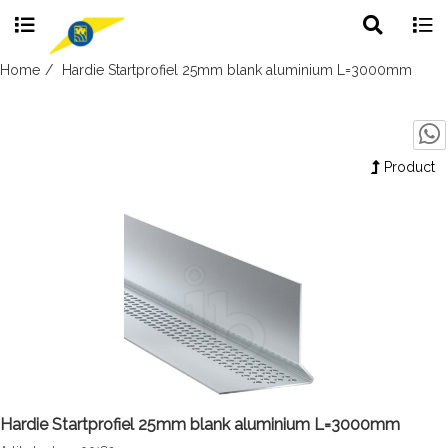
Toggle
Togg
search
navig
Skip
Home
Hardie Startprofiel 25mm blank aluminium L=3000mm
to
content
Product
Hardie Startprofiel 25mm blank aluminium L=3000mm