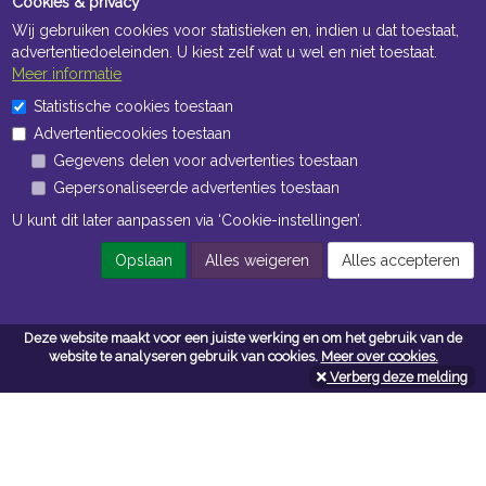
Cookies & privacy
Wij gebruiken cookies voor statistieken en, indien u dat toestaat,
advertentiedoeleinden. U kiest zelf wat u wel en niet toestaat.
Meer informatie
Statistische cookies toestaan
Openingstijden Kantoor
Advertentiecookies toestaan
ma t/m vr 8:30 uur tot 17:00 uur
Gegevens delen voor advertenties toestaan
Gepersonaliseerde advertenties toestaan
Openingstijden Magazijn
U kunt dit later aanpassen via ‘Cookie-instellingen’.
ma t/m vr 7:00 uur tot 16:30 uur
Opslaan
Alles weigeren
Alles accepteren
Navigatie
Deze website maakt voor een juiste werking en om het gebruik van de
website te analyseren gebruik van cookies.
Meer over cookies.
Algemene voorwaarden
Verberg deze melding
Privacy
Cookiebeleid
Cookie-instellingen