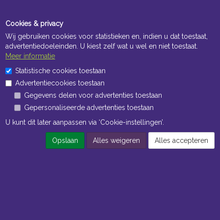
Cookies & privacy
Wij gebruiken cookies voor statistieken en, indien u dat toestaat,
advertentiedoeleinden. U kiest zelf wat u wel en niet toestaat.
Meer informatie
Openingstijden Kantoor
Statistische cookies toestaan
ma t/m vr 8:30 uur tot 17:00 uur
Advertentiecookies toestaan
Gegevens delen voor advertenties toestaan
Openingstijden Magazijn
Gepersonaliseerde advertenties toestaan
ma t/m vr 7:00 uur tot 16:30 uur
U kunt dit later aanpassen via ‘Cookie-instellingen’.
Opslaan
Alles weigeren
Alles accepteren
Navigatie
Algemene voorwaarden
Privacy
Cookiebeleid
Cookie-instellingen