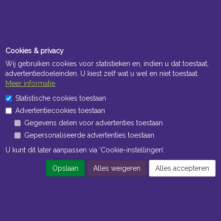
Cookies & privacy
Wij gebruiken cookies voor statistieken en, indien u dat toestaat,
advertentiedoeleinden. U kiest zelf wat u wel en niet toestaat.
Meer informatie
Openingstijden Kantoor
Statistische cookies toestaan
ma t/m vr 8:30 uur tot 17:00 uur
Advertentiecookies toestaan
Gegevens delen voor advertenties toestaan
Openingstijden Magazijn
Gepersonaliseerde advertenties toestaan
ma t/m vr 7:00 uur tot 16:30 uur
U kunt dit later aanpassen via ‘Cookie-instellingen’.
Opslaan
Alles weigeren
Alles accepteren
Navigatie
Algemene voorwaarden
Privacy