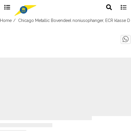
Toggle
Togg
search
navig
Skip
Home
Chicago Metallic Bovendeel noniusophanger, ECR klasse D
to
content