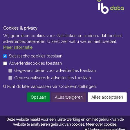
Cookies & privacy
Wij gebruiken cookies voor statistieken en, indien u dat toestaat,
advertentiedoeleinden. U kiest zelf wat u wel en niet toestaat.
Meer informatie
Openingstijden Kantoor
Statistische cookies toestaan
Advertentiecookies toestaan
ma t/m vr 8:30 uur tot 17:00 uur
Gegevens delen voor advertenties toestaan
Gepersonaliseerde advertenties toestaan
Openingstijden Magazijn
U kunt dit later aanpassen via ‘Cookie-instellingen’.
ma t/m vr 7:00 uur tot 16:30 uur
Opslaan
Alles weigeren
Alles accepteren
Navigatie
Deze website maakt voor een juiste werking en om het gebruik van de
Algemene voorwaarden
website te analyseren gebruik van cookies.
Meer over cookies.
Verberg deze melding