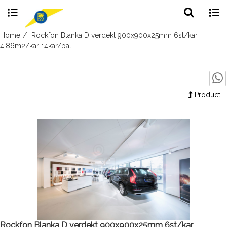
Toggle
Togg
search
navig
Skip
Home
Rockfon Blanka D verdekt 900x900x25mm 6st/kar
to
4,86m2/kar 14kar/pal
content
Product
Rockfon Blanka D verdekt 900x900x25mm 6st/kar