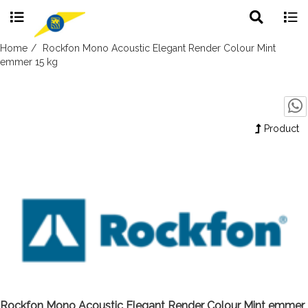
Toggle
Togg
search
navig
Skip
Home
Rockfon Mono Acoustic Elegant Render Colour Mint
to
emmer 15 kg
content
Product
Rockfon Mono Acoustic Elegant Render Colour Mint emmer