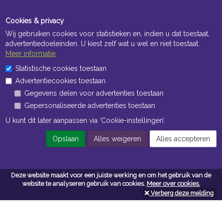
Cookies & privacy
Wij gebruiken cookies voor statistieken en, indien u dat toestaat,
advertentiedoeleinden. U kiest zelf wat u wel en niet toestaat.
Meer informatie
Statistische cookies toestaan
Openingstijden Kantoor
Advertentiecookies toestaan
ma t/m vr 8:30 uur tot 17:00 uur
Gegevens delen voor advertenties toestaan
Gepersonaliseerde advertenties toestaan
Openingstijden Magazijn
U kunt dit later aanpassen via ‘Cookie-instellingen’.
ma t/m vr 7:00 uur tot 16:30 uur
Opslaan
Alles weigeren
Alles accepteren
Navigatie
Deze website maakt voor een juiste werking en om het gebruik van de
website te analyseren gebruik van cookies.
Meer over cookies.
Algemene voorwaarden
Verberg deze melding
Privacy
Cookiebeleid