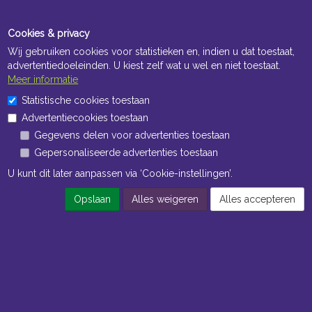
Cookies & privacy
Wij gebruiken cookies voor statistieken en, indien u dat toestaat,
advertentiedoeleinden. U kiest zelf wat u wel en niet toestaat.
Meer informatie
Openingstijden Kantoor
Statistische cookies toestaan
ma t/m vr 8:30 uur tot 17:00 uur
Advertentiecookies toestaan
Gegevens delen voor advertenties toestaan
Openingstijden Magazijn
Gepersonaliseerde advertenties toestaan
ma t/m vr 7:00 uur tot 16:30 uur
U kunt dit later aanpassen via ‘Cookie-instellingen’.
Opslaan
Alles weigeren
Alles accepteren
Navigatie
Algemene voorwaarden
Privacy
Cookiebeleid
Cookie-instellingen