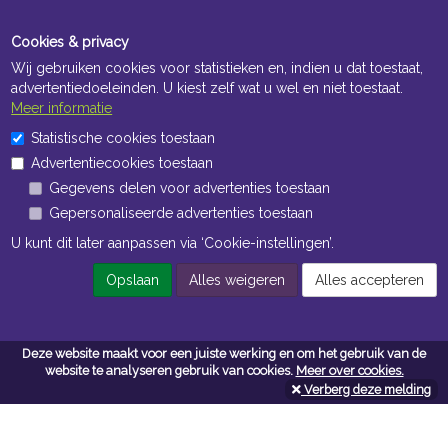
Cookies & privacy
Wij gebruiken cookies voor statistieken en, indien u dat toestaat,
advertentiedoeleinden. U kiest zelf wat u wel en niet toestaat.
Meer informatie
Statistische cookies toestaan
Openingstijden Kantoor
Advertentiecookies toestaan
ma t/m vr 8:30 uur tot 17:00 uur
Gegevens delen voor advertenties toestaan
Gepersonaliseerde advertenties toestaan
Openingstijden Magazijn
U kunt dit later aanpassen via ‘Cookie-instellingen’.
ma t/m vr 7:00 uur tot 16:30 uur
Opslaan
Alles weigeren
Alles accepteren
Navigatie
Deze website maakt voor een juiste werking en om het gebruik van de
website te analyseren gebruik van cookies.
Meer over cookies.
Algemene voorwaarden
Verberg deze melding
Privacy
Cookiebeleid