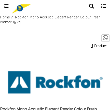
Toggle
Togg
search
navig
Skip
Home
Rockfon Mono Acoustic Elegant Render Colour Fresh
to
emmer 15 kg
content
Product
Rockfon Mono Acoustic Elegant Render Colour Fresh