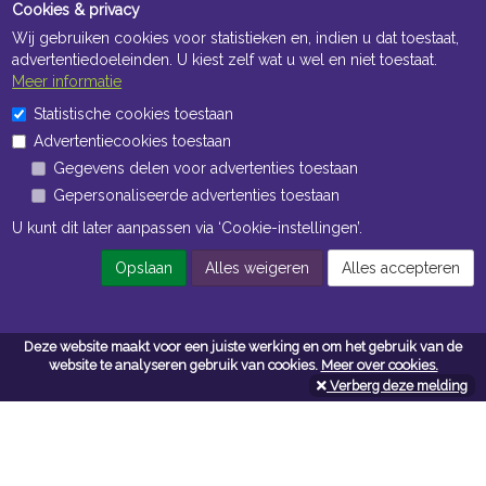
Cookies & privacy
Wij gebruiken cookies voor statistieken en, indien u dat toestaat,
advertentiedoeleinden. U kiest zelf wat u wel en niet toestaat.
Meer informatie
Statistische cookies toestaan
Openingstijden Kantoor
Advertentiecookies toestaan
ma t/m vr 8:30 uur tot 17:00 uur
Gegevens delen voor advertenties toestaan
Gepersonaliseerde advertenties toestaan
Openingstijden Magazijn
U kunt dit later aanpassen via ‘Cookie-instellingen’.
ma t/m vr 7:00 uur tot 16:30 uur
Opslaan
Alles weigeren
Alles accepteren
Navigatie
Deze website maakt voor een juiste werking en om het gebruik van de
website te analyseren gebruik van cookies.
Meer over cookies.
Algemene voorwaarden
Verberg deze melding
Privacy
Cookiebeleid
Cookie-instellingen