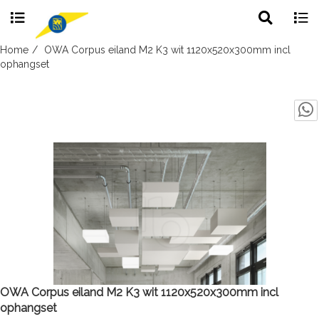
Toggle
Togg
search
navig
Skip
Home
OWA Corpus eiland M2 K3 wit 1120x520x300mm incl
to
ophangset
content
OWA Corpus eiland M2 K3 wit 1120x520x300mm incl
ophangset