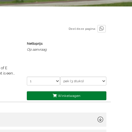
Deel deze pagina:
Nettoprijs
Op aanvraag
of E
t is een
e
™ Wing
irca 1
heid en
Winkelwagen
e kanten
taal. Het
ysteem en
ombinatie
gelijking
erdubbeld
kzij de