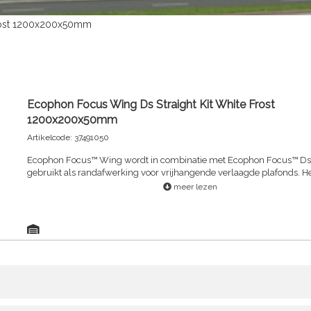
Frost 1200x200x50mm
Ecophon Focus Wing Ds Straight Kit White Frost
1200x200x50mm
Artikelcode: 37491050
Ecophon Focus™ Wing wordt in combinatie met Ecophon Focus™ Ds 
gebruikt als randafwerking voor vrijhangende verlaagde plafonds. He
systeem van vleugelvormige absorptie-elementen voor vrijhangend
meer lezen
verlaagde plafonds. Het plafondsysteem bestaat uit Ecophon Focus
Elementen en een Connect™ draagconstructie, met een gewicht van c
kg/m. De panelen zijn geproduceerd uit glaswol met een hoge dicht
de zichtzijde van het paneel is afgewerkt met Akutex™ FT coating. D
zijn geverfd. De draagconstructie is vervaardigd van gegalvaniseerd s
systeem is gepatenteerd in Zweden. Gebruik het Connect™ ophangs
accessoires voor de beste prestaties en kwaliteit.Het Akutex™ FT in c
met de kern van glaswol zorgt voor optimale geluidsabsorptie. In ver
met Akutex™ T, zijn de poriën half zo groot, en is het aantal poriën v
terwijl de superieure akoestische eigenschappen zijn behouden. Dan