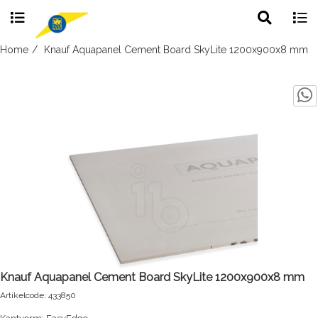
Toggle
Togg
search
navig
Skip
Home
Knauf Aquapanel Cement Board SkyLite 1200x900x8 mm
to
content
Knauf Aquapanel Cement Board SkyLite 1200x900x8 mm
Artikelcode: 433850