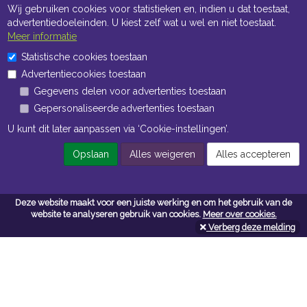
Wij gebruiken cookies voor statistieken en, indien u dat toestaat,
advertentiedoeleinden. U kiest zelf wat u wel en niet toestaat.
Meer informatie
Statistische cookies toestaan
Openingstijden Kantoor
Advertentiecookies toestaan
ma t/m vr 8:30 uur tot 17:00 uur
Gegevens delen voor advertenties toestaan
Gepersonaliseerde advertenties toestaan
Openingstijden Magazijn
U kunt dit later aanpassen via ‘Cookie-instellingen’.
ma t/m vr 7:00 uur tot 16:30 uur
Opslaan
Alles weigeren
Alles accepteren
Navigatie
Deze website maakt voor een juiste werking en om het gebruik van de
website te analyseren gebruik van cookies.
Meer over cookies.
Algemene voorwaarden
Verberg deze melding
Privacy
Cookiebeleid
Cookie-instellingen
Contactformulier