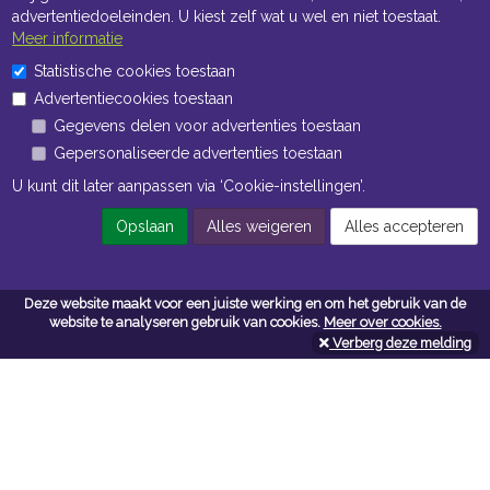
advertentiedoeleinden. U kiest zelf wat u wel en niet toestaat.
Meer informatie
Statistische cookies toestaan
Openingstijden Kantoor
Advertentiecookies toestaan
Gegevens delen voor advertenties toestaan
ma t/m vr 8:30 uur tot 17:00 uur
Gepersonaliseerde advertenties toestaan
Openingstijden Magazijn
U kunt dit later aanpassen via ‘Cookie-instellingen’.
ma t/m vr 7:00 uur tot 16:30 uur
Opslaan
Alles weigeren
Alles accepteren
Navigatie
Deze website maakt voor een juiste werking en om het gebruik van de
website te analyseren gebruik van cookies.
Meer over cookies.
Algemene voorwaarden
Verberg deze melding
Privacy
Cookiebeleid
Cookie-instellingen
Contactformulier