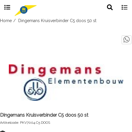
Toggle
Togg
search
navig
Skip
Home
Dingemans Kruisverbinder C5 doos 50 st
to
content
Dingemans Kruisverbinder C5 doos 50 st
Artikelcode: PKV7004.C5 DOOS