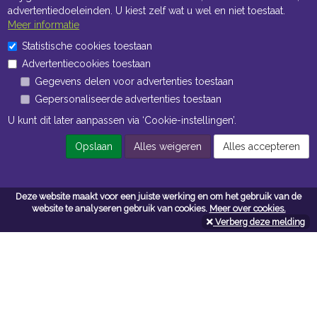
advertentiedoeleinden. U kiest zelf wat u wel en niet toestaat.
Meer informatie
Statistische cookies toestaan
Openingstijden Kantoor
Advertentiecookies toestaan
Gegevens delen voor advertenties toestaan
ma t/m vr 8:30 uur tot 17:00 uur
Gepersonaliseerde advertenties toestaan
Openingstijden Magazijn
U kunt dit later aanpassen via ‘Cookie-instellingen’.
ma t/m vr 7:00 uur tot 16:30 uur
Opslaan
Alles weigeren
Alles accepteren
Navigatie
Deze website maakt voor een juiste werking en om het gebruik van de
website te analyseren gebruik van cookies.
Meer over cookies.
Algemene voorwaarden
Verberg deze melding
Privacy
Cookiebeleid
Cookie-instellingen
Contactformulier