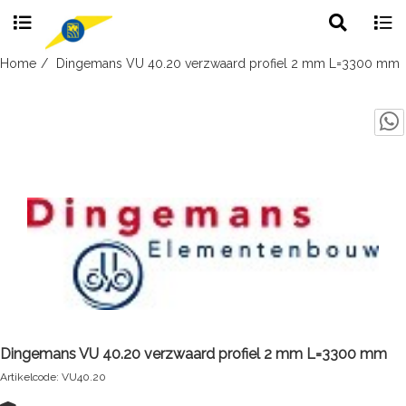
Toggle
Togg
search
navig
Skip
Home
Dingemans VU 40.20 verzwaard profiel 2 mm L=3300 mm
to
content
Dingemans VU 40.20 verzwaard profiel 2 mm L=3300 mm
Artikelcode: VU40.20