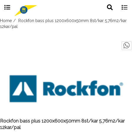
Toggle
Togg
search
navig
Skip
Home
Rockfon bass plus 1200x600x50mm 8st/kar 5,76m2/kar
to
12kar/pal
content
Rockfon bass plus 1200x600x50mm 8st/kar 5,76m2/kar
12kar/pal