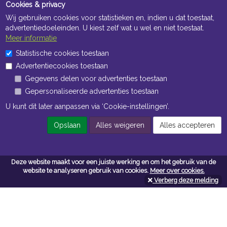
Cookies & privacy
Wij gebruiken cookies voor statistieken en, indien u dat toestaat,
advertentiedoeleinden. U kiest zelf wat u wel en niet toestaat.
Meer informatie
Statistische cookies toestaan
Openingstijden Kantoor
Advertentiecookies toestaan
ma t/m vr 8:30 uur tot 17:00 uur
Gegevens delen voor advertenties toestaan
Gepersonaliseerde advertenties toestaan
Openingstijden Magazijn
U kunt dit later aanpassen via ‘Cookie-instellingen’.
ma t/m vr 7:00 uur tot 16:30 uur
Opslaan
Alles weigeren
Alles accepteren
Navigatie
Deze website maakt voor een juiste werking en om het gebruik van de
website te analyseren gebruik van cookies.
Meer over cookies.
Algemene voorwaarden
Verberg deze melding
Privacy
Cookiebeleid
Cookie-instellingen