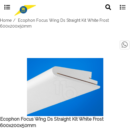
Toggle
Togg
search
navig
Skip
Home
Ecophon Focus Wing Ds Straight Kit White Frost
to
600x200x50mm
content
Ecophon Focus Wing Ds Straight Kit White Frost
600x200x50mm