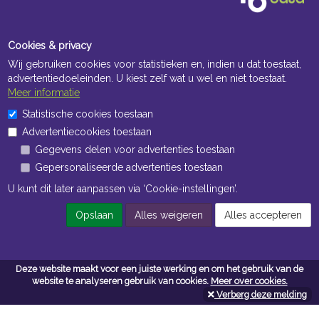
Cookies & privacy
Wij gebruiken cookies voor statistieken en, indien u dat toestaat,
advertentiedoeleinden. U kiest zelf wat u wel en niet toestaat.
Meer informatie
Statistische cookies toestaan
Openingstijden Kantoor
Advertentiecookies toestaan
ma t/m vr 8:30 uur tot 17:00 uur
Gegevens delen voor advertenties toestaan
Gepersonaliseerde advertenties toestaan
Openingstijden Magazijn
U kunt dit later aanpassen via ‘Cookie-instellingen’.
ma t/m vr 7:00 uur tot 16:30 uur
Opslaan
Alles weigeren
Alles accepteren
Navigatie
Deze website maakt voor een juiste werking en om het gebruik van de
Algemene voorwaarden
website te analyseren gebruik van cookies.
Meer over cookies.
Verberg deze melding
Privacy