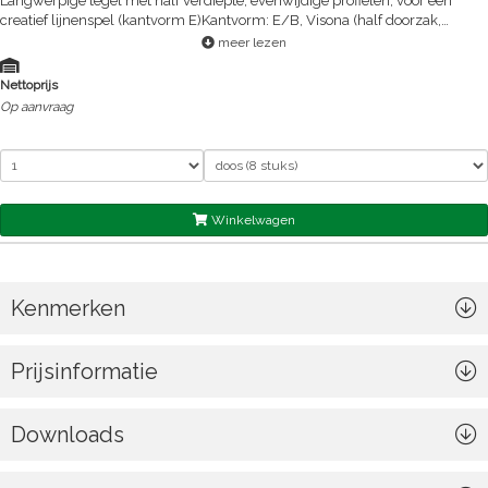
Langwerpige tegel met half verdiepte, evenwijdige profielen, voor een
creatief lijnenspel (kantvorm E)Kantvorm: E/B, Visona (half doorzak,
doorlopende stroken); Perforatiegraad: 0%; Blokindeling: R
meer lezen
Nettoprijs
Op aanvraag
Winkelwagen
Kenmerken
Prijsinformatie
Downloads