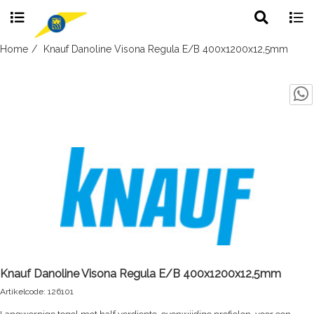
Toggle
Togg
search
navig
Skip
Home
Knauf Danoline Visona Regula E/B 400x1200x12,5mm
to
content
Knauf Danoline Visona Regula E/B 400x1200x12,5mm
Artikelcode: 126101