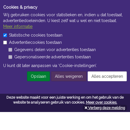
Cookies & privacy
Wij gebruiken cookies voor statistieken en, indien u dat toestaat,
advertentiedoeleinden. U kiest zelf wat u wel en niet toestaat.
Meer informatie
Statistische cookies toestaan
Openingstijden Kantoor
Advertentiecookies toestaan
ma t/m vr 8:30 uur tot 17:00 uur
Gegevens delen voor advertenties toestaan
Gepersonaliseerde advertenties toestaan
Openingstijden Magazijn
U kunt dit later aanpassen via ‘Cookie-instellingen’.
ma t/m vr 7:00 uur tot 16:30 uur
Opslaan
Alles weigeren
Alles accepteren
Navigatie
Deze website maakt voor een juiste werking en om het gebruik van de
website te analyseren gebruik van cookies.
Meer over cookies.
Algemene voorwaarden
Verberg deze melding
Privacy
Cookiebeleid