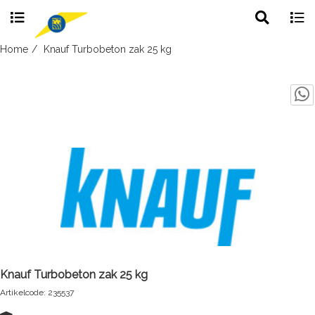
Toggle
Togg
search
navig
Skip
Home
Knauf Turbobeton zak 25 kg
to
content
Knauf Turbobeton zak 25 kg
Artikelcode: 235537