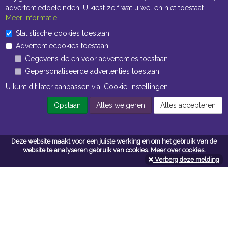
advertentiedoeleinden. U kiest zelf wat u wel en niet toestaat.
Meer informatie
Statistische cookies toestaan
Openingstijden Kantoor
Advertentiecookies toestaan
Gegevens delen voor advertenties toestaan
ma t/m vr 8:30 uur tot 17:00 uur
Gepersonaliseerde advertenties toestaan
Openingstijden Magazijn
U kunt dit later aanpassen via ‘Cookie-instellingen’.
ma t/m vr 7:00 uur tot 16:30 uur
Opslaan
Alles weigeren
Alles accepteren
Navigatie
Deze website maakt voor een juiste werking en om het gebruik van de
website te analyseren gebruik van cookies.
Meer over cookies.
Algemene voorwaarden
Verberg deze melding
Privacy
Cookiebeleid
Cookie-instellingen
Contactformulier