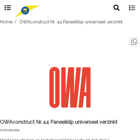
Toggle
Togg
search
navig
Skip
Home
OWAconstruct Nr. 44 Paneelklip universeel verzinkt
to
content
OWAconstruct Nr. 44 Paneelklip universeel verzinkt
Artikelcode: