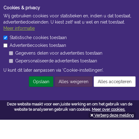
Cookies & privacy
Wij gebruiken cookies voor statistieken en, indien u dat toestaat,
advertentiedoeleinden. U kiest zelf wat u wel en niet toestaat.
Meer informatie
Statistische cookies toestaan
Openingstijden Kantoor
Advertentiecookies toestaan
ma t/m vr 8:30 uur tot 17:00 uur
Gegevens delen voor advertenties toestaan
Gepersonaliseerde advertenties toestaan
Openingstijden Magazijn
U kunt dit later aanpassen via ‘Cookie-instellingen’.
ma t/m vr 7:00 uur tot 16:30 uur
Opslaan
Alles weigeren
Alles accepteren
Navigatie
Deze website maakt voor een juiste werking en om het gebruik van de
website te analyseren gebruik van cookies.
Meer over cookies.
Algemene voorwaarden
Verberg deze melding
Privacy
Cookiebeleid