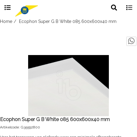
Toggle
Togg
search
navig
Skip
Home
Ecophon Super G B White 085 600x600x40 mm
to
content
Ecophon Super G B White 085 600x600x40 mm
Artikelcode: G35592800