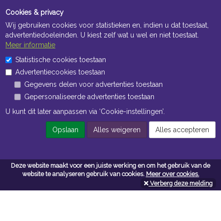
Cookies & privacy
Wij gebruiken cookies voor statistieken en, indien u dat toestaat,
advertentiedoeleinden. U kiest zelf wat u wel en niet toestaat.
Meer informatie
Statistische cookies toestaan
Openingstijden Kantoor
Advertentiecookies toestaan
ma t/m vr 8:30 uur tot 17:00 uur
Gegevens delen voor advertenties toestaan
Gepersonaliseerde advertenties toestaan
Openingstijden Magazijn
U kunt dit later aanpassen via ‘Cookie-instellingen’.
ma t/m vr 7:00 uur tot 16:30 uur
Opslaan
Alles weigeren
Alles accepteren
Navigatie
Deze website maakt voor een juiste werking en om het gebruik van de
website te analyseren gebruik van cookies.
Meer over cookies.
Algemene voorwaarden
Verberg deze melding
Privacy
Cookiebeleid