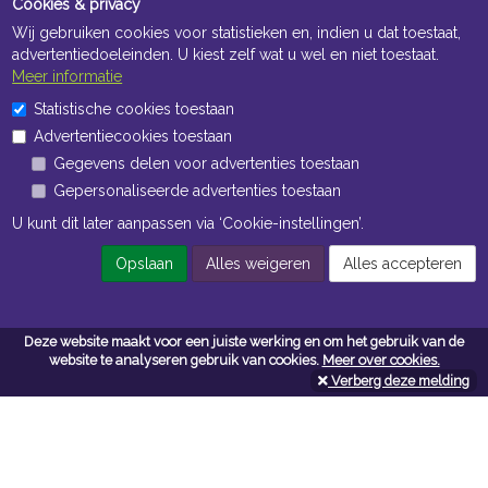
Cookies & privacy
Wij gebruiken cookies voor statistieken en, indien u dat toestaat,
advertentiedoeleinden. U kiest zelf wat u wel en niet toestaat.
Meer informatie
Statistische cookies toestaan
Openingstijden Kantoor
Advertentiecookies toestaan
ma t/m vr 8:30 uur tot 17:00 uur
Gegevens delen voor advertenties toestaan
Gepersonaliseerde advertenties toestaan
Openingstijden Magazijn
U kunt dit later aanpassen via ‘Cookie-instellingen’.
ma t/m vr 7:00 uur tot 16:30 uur
Opslaan
Alles weigeren
Alles accepteren
Navigatie
Deze website maakt voor een juiste werking en om het gebruik van de
website te analyseren gebruik van cookies.
Meer over cookies.
Algemene voorwaarden
Verberg deze melding
Privacy
Cookiebeleid
Cookie-instellingen