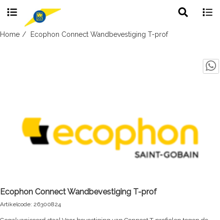
Toggle
Togg
search
navig
Skip
Home
Ecophon Connect Wandbevestiging T-prof
to
content
Ecophon Connect Wandbevestiging T-prof
Artikelcode: 26300824