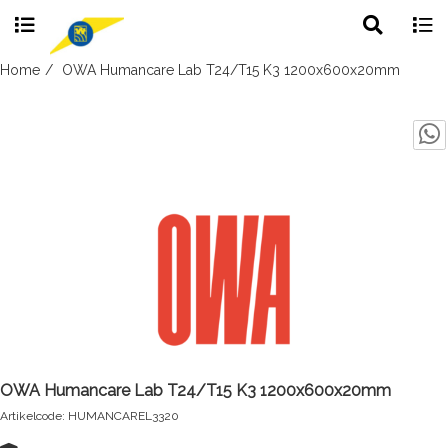
Toggle
Togg
search
navig
Skip
Home
OWA Humancare Lab T24/T15 K3 1200x600x20mm
to
content
OWA Humancare Lab T24/T15 K3 1200x600x20mm
Artikelcode: HUMANCAREL3320