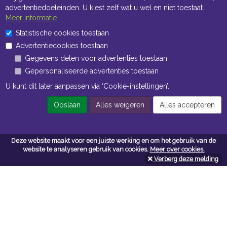
advertentiedoeleinden. U kiest zelf wat u wel en niet toestaat.
Meer informatie
Statistische cookies toestaan
Openingstijden Kantoor
Advertentiecookies toestaan
Gegevens delen voor advertenties toestaan
ma t/m vr 8:30 uur tot 17:00 uur
Gepersonaliseerde advertenties toestaan
Openingstijden Magazijn
U kunt dit later aanpassen via ‘Cookie-instellingen’.
ma t/m vr 7:00 uur tot 16:30 uur
Opslaan
Alles weigeren
Alles accepteren
Navigatie
Deze website maakt voor een juiste werking en om het gebruik van de
website te analyseren gebruik van cookies.
Meer over cookies.
Algemene voorwaarden
Verberg deze melding
Privacy
Cookiebeleid
Cookie-instellingen
Contactformulier