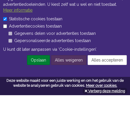
advertentiedoeleinden. U kiest zelf wat u wel en niet toestaat.
Meer informatie
Statistische cookies toestaan
Openingstijden Kantoor
Advertentiecookies toestaan
Gegevens delen voor advertenties toestaan
ma t/m vr 8:30 uur tot 17:00 uur
Gepersonaliseerde advertenties toestaan
Openingstijden Magazijn
U kunt dit later aanpassen via ‘Cookie-instellingen’.
ma t/m vr 7:00 uur tot 16:30 uur
Opslaan
Alles weigeren
Alles accepteren
Navigatie
Deze website maakt voor een juiste werking en om het gebruik van de
website te analyseren gebruik van cookies.
Meer over cookies.
Algemene voorwaarden
Verberg deze melding
Privacy
Cookiebeleid
Cookie-instellingen
Contactformulier