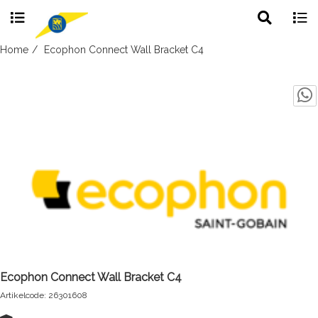
Toggle
Togg
search
navig
Skip
Home
Ecophon Connect Wall Bracket C4
to
content
Ecophon Connect Wall Bracket C4
Artikelcode: 26301608