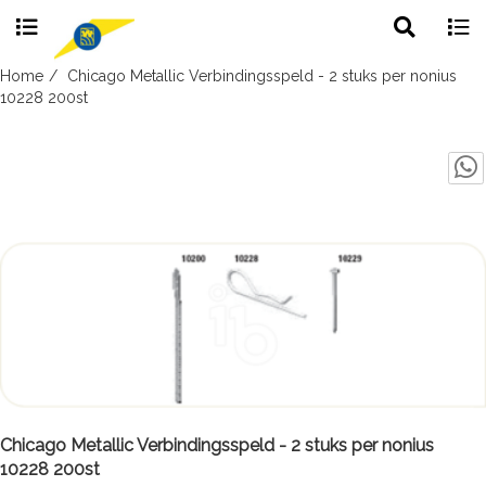
Toggle
Togg
search
navig
Skip
Home
Chicago Metallic Verbindingsspeld - 2 stuks per nonius
to
10228 200st
content
Chicago Metallic Verbindingsspeld - 2 stuks per nonius
10228 200st