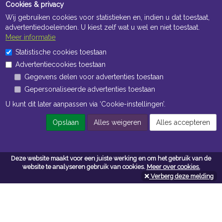
Cookies & privacy
Wij gebruiken cookies voor statistieken en, indien u dat toestaat,
advertentiedoeleinden. U kiest zelf wat u wel en niet toestaat.
Meer informatie
Statistische cookies toestaan
Openingstijden Kantoor
Advertentiecookies toestaan
ma t/m vr 8:30 uur tot 17:00 uur
Gegevens delen voor advertenties toestaan
Gepersonaliseerde advertenties toestaan
Openingstijden Magazijn
U kunt dit later aanpassen via ‘Cookie-instellingen’.
ma t/m vr 7:00 uur tot 16:30 uur
Opslaan
Alles weigeren
Alles accepteren
Navigatie
Deze website maakt voor een juiste werking en om het gebruik van de
website te analyseren gebruik van cookies.
Meer over cookies.
Algemene voorwaarden
Verberg deze melding
Privacy
Cookiebeleid
Cookie-instellingen