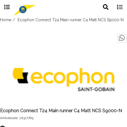
Toggle
Togg
search
navig
Skip
Home
Ecophon Connect T24 Main runner C4 Matt NCS S9000-N
to
content
Ecophon Connect T24 Main runner C4 Matt NCS S9000-N
Artikelcode: 26317785