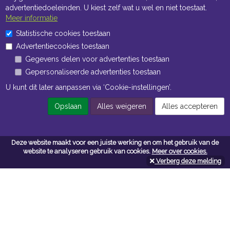
advertentiedoeleinden. U kiest zelf wat u wel en niet toestaat.
Meer informatie
Statistische cookies toestaan
Openingstijden Kantoor
Advertentiecookies toestaan
Gegevens delen voor advertenties toestaan
ma t/m vr 8:30 uur tot 17:00 uur
Gepersonaliseerde advertenties toestaan
Openingstijden Magazijn
U kunt dit later aanpassen via ‘Cookie-instellingen’.
ma t/m vr 7:00 uur tot 16:30 uur
Opslaan
Alles weigeren
Alles accepteren
Navigatie
Deze website maakt voor een juiste werking en om het gebruik van de
website te analyseren gebruik van cookies.
Meer over cookies.
Algemene voorwaarden
Verberg deze melding
Privacy
Cookiebeleid
Cookie-instellingen
Contactformulier