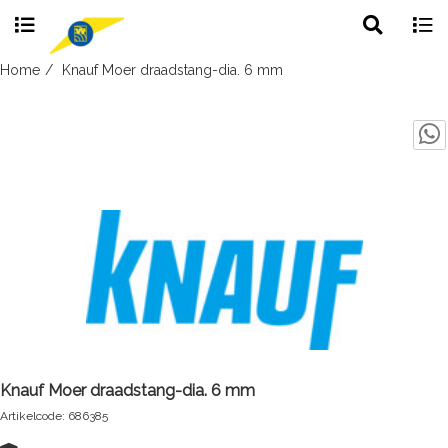
Toggle
Togg
search
navig
Skip
Home
Knauf Moer draadstang-dia. 6 mm
to
content
Knauf Moer draadstang-dia. 6 mm
Artikelcode: 686385