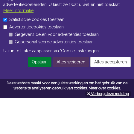
advertentiedoeleinden. U kiest zelf wat u wel en niet toestaat.
Meer informatie
Statistische cookies toestaan
Openingstijden Kantoor
Advertentiecookies toestaan
Gegevens delen voor advertenties toestaan
ma t/m vr 8:30 uur tot 17:00 uur
Gepersonaliseerde advertenties toestaan
Openingstijden Magazijn
U kunt dit later aanpassen via ‘Cookie-instellingen’.
ma t/m vr 7:00 uur tot 16:30 uur
Opslaan
Alles weigeren
Alles accepteren
Navigatie
Deze website maakt voor een juiste werking en om het gebruik van de
website te analyseren gebruik van cookies.
Meer over cookies.
Algemene voorwaarden
Verberg deze melding
Privacy
Cookiebeleid
Cookie-instellingen
Contactformulier