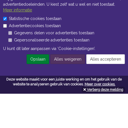
advertentiedoeleinden. U kiest zelf wat u wel en niet toestaat.
Meer informatie
Statistische cookies toestaan
Openingstijden Kantoor
Advertentiecookies toestaan
Gegevens delen voor advertenties toestaan
ma t/m vr 8:30 uur tot 17:00 uur
Gepersonaliseerde advertenties toestaan
Openingstijden Magazijn
U kunt dit later aanpassen via ‘Cookie-instellingen’.
ma t/m vr 7:00 uur tot 16:30 uur
Opslaan
Alles weigeren
Alles accepteren
Navigatie
Deze website maakt voor een juiste werking en om het gebruik van de
website te analyseren gebruik van cookies.
Meer over cookies.
Algemene voorwaarden
Verberg deze melding
Privacy
Cookiebeleid
Cookie-instellingen
Contactformulier