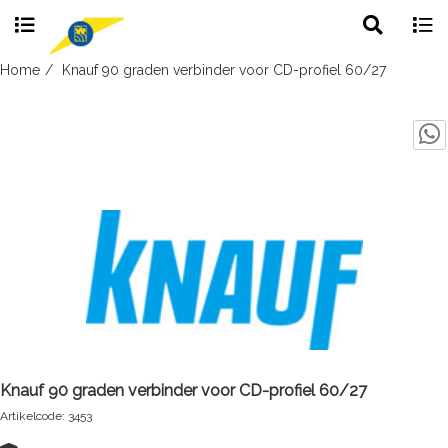
Toggle
Togg
search
navig
Skip
Home
Knauf 90 graden verbinder voor CD-profiel 60/27
to
content
Knauf 90 graden verbinder voor CD-profiel 60/27
Artikelcode: 3453