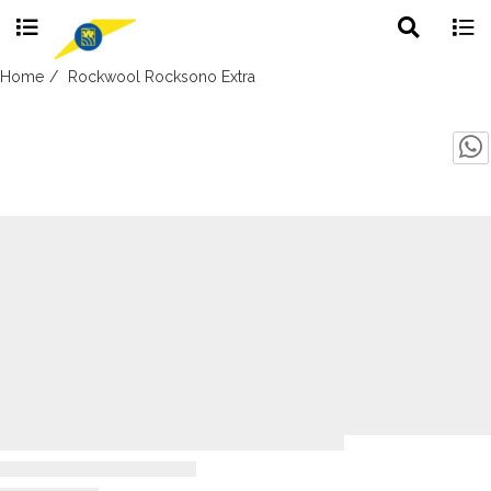
Toggle
Togg
search
navig
Skip
Home
Rockwool Rocksono Extra
to
content