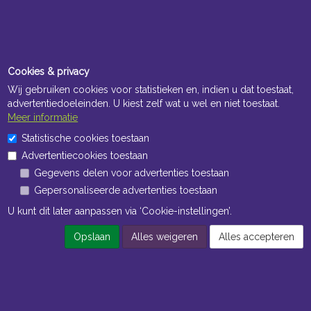
Cookies & privacy
Wij gebruiken cookies voor statistieken en, indien u dat toestaat,
advertentiedoeleinden. U kiest zelf wat u wel en niet toestaat.
Meer informatie
Openingstijden Kantoor
Statistische cookies toestaan
ma t/m vr 8:30 uur tot 17:00 uur
Advertentiecookies toestaan
Gegevens delen voor advertenties toestaan
Openingstijden Magazijn
Gepersonaliseerde advertenties toestaan
ma t/m vr 7:00 uur tot 16:30 uur
U kunt dit later aanpassen via ‘Cookie-instellingen’.
Opslaan
Alles weigeren
Alles accepteren
Navigatie
Algemene voorwaarden
Privacy