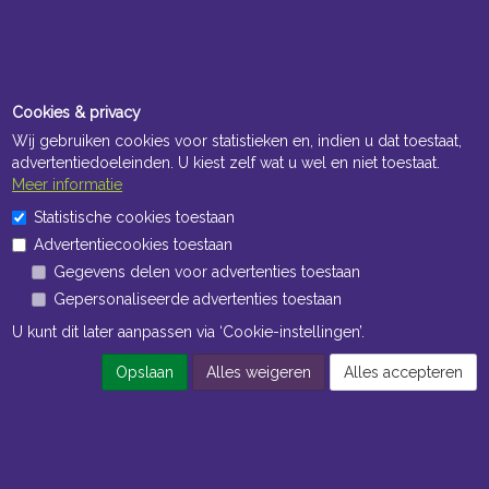
Cookies & privacy
Wij gebruiken cookies voor statistieken en, indien u dat toestaat,
advertentiedoeleinden. U kiest zelf wat u wel en niet toestaat.
Meer informatie
Openingstijden Kantoor
Statistische cookies toestaan
ma t/m vr 8:30 uur tot 17:00 uur
Advertentiecookies toestaan
Gegevens delen voor advertenties toestaan
Openingstijden Magazijn
Gepersonaliseerde advertenties toestaan
ma t/m vr 7:00 uur tot 16:30 uur
U kunt dit later aanpassen via ‘Cookie-instellingen’.
Opslaan
Alles weigeren
Alles accepteren
Navigatie
Algemene voorwaarden
Privacy