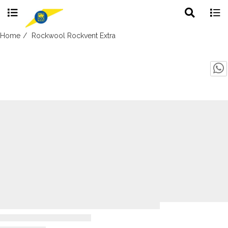
Toggle
Togg
search
navig
Skip
Home
Rockwool Rockvent Extra
to
content