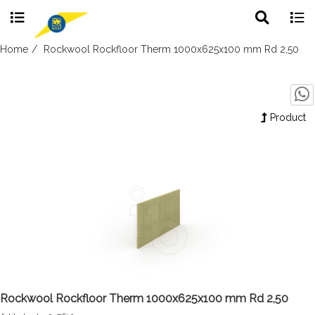
Toggle
Togg
search
navig
Skip
Home
Rockwool Rockfloor Therm 1000x625x100 mm Rd 2,50
to
content
Product
Rockwool Rockfloor Therm 1000x625x100 mm Rd 2,50