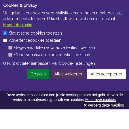
Cookies & privacy
Wij gebruiken cookies voor statistieken en, indien u dat toestaat,
advertentiedoeleinden. U kiest zelf wat u wel en niet toestaat.
Meer informatie
Statistische cookies toestaan
Openingstijden Kantoor
Advertentiecookies toestaan
ma t/m vr 8:30 uur tot 17:00 uur
Gegevens delen voor advertenties toestaan
Gepersonaliseerde advertenties toestaan
Openingstijden Magazijn
U kunt dit later aanpassen via ‘Cookie-instellingen’.
ma t/m vr 7:00 uur tot 16:30 uur
Opslaan
Alles weigeren
Alles accepteren
Navigatie
Deze website maakt voor een juiste werking en om het gebruik van de
website te analyseren gebruik van cookies.
Meer over cookies.
Algemene voorwaarden
Verberg deze melding
Privacy
Cookiebeleid
Cookie-instellingen