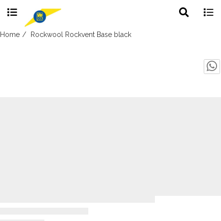
Toggle
Togg
search
navig
Skip
Home
Rockwool Rockvent Base black
to
content