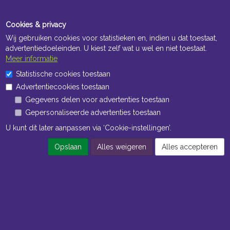
Cookies & privacy
Wij gebruiken cookies voor statistieken en, indien u dat toestaat,
advertentiedoeleinden. U kiest zelf wat u wel en niet toestaat.
Meer informatie
Openingstijden Kantoor
Statistische cookies toestaan
ma t/m vr 8:30 uur tot 17:00 uur
Advertentiecookies toestaan
Gegevens delen voor advertenties toestaan
Openingstijden Magazijn
Gepersonaliseerde advertenties toestaan
ma t/m vr 7:00 uur tot 16:30 uur
U kunt dit later aanpassen via ‘Cookie-instellingen’.
Opslaan
Alles weigeren
Alles accepteren
Navigatie
Algemene voorwaarden
Privacy
Cookiebeleid
Cookie-instellingen