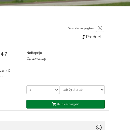
Deel deze pagina:
Product
4,7
Nettoprijs
Op aanvraag
(ca. 40
t.
Winkelwagen