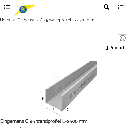
Toggle
Togg
search
navig
Skip
Home
Dingemans C 45 wandprofiel L=2500 mm
to
content
Product
Dingemans C 45 wandprofiel L=2500 mm