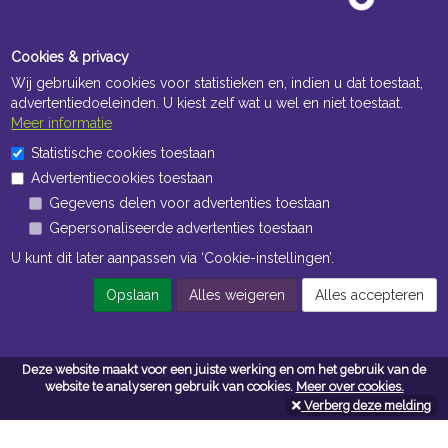
Cookies & privacy
Wij gebruiken cookies voor statistieken en, indien u dat toestaat,
advertentiedoeleinden. U kiest zelf wat u wel en niet toestaat.
Meer informatie
Statistische cookies toestaan
Openingstijden Kantoor
Advertentiecookies toestaan
ma t/m vr 8:30 uur tot 17:00 uur
Gegevens delen voor advertenties toestaan
Gepersonaliseerde advertenties toestaan
Openingstijden Magazijn
U kunt dit later aanpassen via ‘Cookie-instellingen’.
ma t/m vr 7:00 uur tot 16:30 uur
Opslaan
Alles weigeren
Alles accepteren
Navigatie
Deze website maakt voor een juiste werking en om het gebruik van de
Algemene voorwaarden
website te analyseren gebruik van cookies.
Meer over cookies.
Verberg deze melding
Privacy
Cookiebeleid