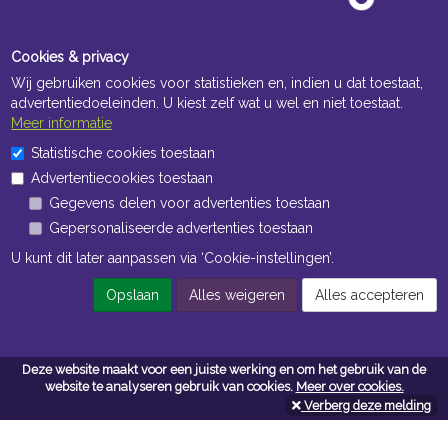
Cookies & privacy
Wij gebruiken cookies voor statistieken en, indien u dat toestaat,
advertentiedoeleinden. U kiest zelf wat u wel en niet toestaat.
Meer informatie
Statistische cookies toestaan
Openingstijden Kantoor
Advertentiecookies toestaan
ma t/m vr 8:30 uur tot 17:00 uur
Gegevens delen voor advertenties toestaan
Gepersonaliseerde advertenties toestaan
Openingstijden Magazijn
U kunt dit later aanpassen via ‘Cookie-instellingen’.
ma t/m vr 7:00 uur tot 16:30 uur
Opslaan
Alles weigeren
Alles accepteren
Navigatie
Deze website maakt voor een juiste werking en om het gebruik van de
Algemene voorwaarden
website te analyseren gebruik van cookies.
Meer over cookies.
Verberg deze melding
Privacy
Cookiebeleid