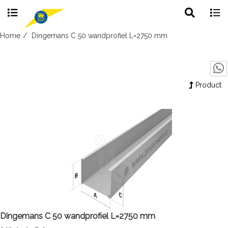
Toggle
Togg
search
navig
Skip
Home
Dingemans C 50 wandprofiel L=2750 mm
to
content
Product
Dingemans C 50 wandprofiel L=2750 mm