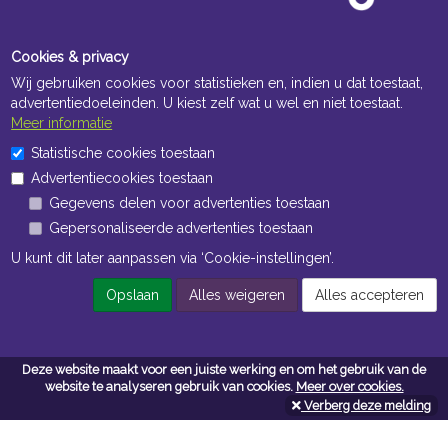
Cookies & privacy
Wij gebruiken cookies voor statistieken en, indien u dat toestaat,
advertentiedoeleinden. U kiest zelf wat u wel en niet toestaat.
Meer informatie
Statistische cookies toestaan
Openingstijden Kantoor
Advertentiecookies toestaan
ma t/m vr 8:30 uur tot 17:00 uur
Gegevens delen voor advertenties toestaan
Gepersonaliseerde advertenties toestaan
Openingstijden Magazijn
U kunt dit later aanpassen via ‘Cookie-instellingen’.
ma t/m vr 7:00 uur tot 16:30 uur
Opslaan
Alles weigeren
Alles accepteren
Navigatie
Deze website maakt voor een juiste werking en om het gebruik van de
Algemene voorwaarden
website te analyseren gebruik van cookies.
Meer over cookies.
Verberg deze melding
Privacy
Cookiebeleid