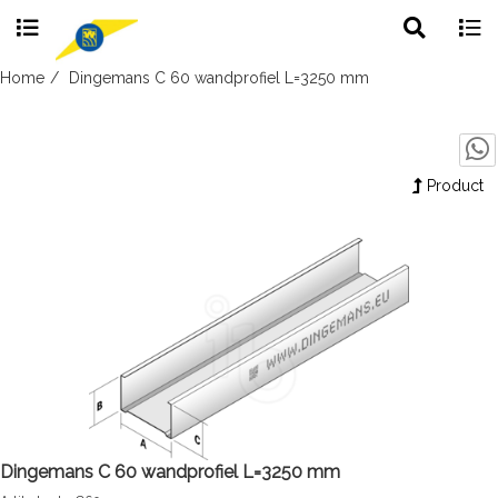
Toggle
Togg
search
navig
Skip
Home
Dingemans C 60 wandprofiel L=3250 mm
to
content
Product
Dingemans C 60 wandprofiel L=3250 mm