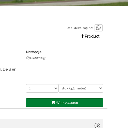
Deel deze pagina:
Product
Nettoprijs
Op aanvraag
n. De B en
Winkelwagen