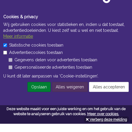
Cookies & privacy
Wij gebruiken cookies voor statistieken en, indien u dat toestaat,
advertentiedoeleinden. U kiest zelf wat u wel en niet toestaat.
Meer informatie
Statistische cookies toestaan
Openingstijden Kantoor
Advertentiecookies toestaan
ma t/m vr 8:30 uur tot 17:00 uur
Gegevens delen voor advertenties toestaan
Gepersonaliseerde advertenties toestaan
Openingstijden Magazijn
U kunt dit later aanpassen via ‘Cookie-instellingen’.
ma t/m vr 7:00 uur tot 16:30 uur
Opslaan
Alles weigeren
Alles accepteren
Navigatie
Deze website maakt voor een juiste werking en om het gebruik van de
Algemene voorwaarden
website te analyseren gebruik van cookies.
Meer over cookies.
Verberg deze melding
Privacy
Cookiebeleid