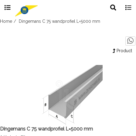
Toggle
Togg
search
navig
Skip
Home
Dingemans C 75 wandprofiel L=5000 mm
to
content
Product
Dingemans C 75 wandprofiel L=5000 mm