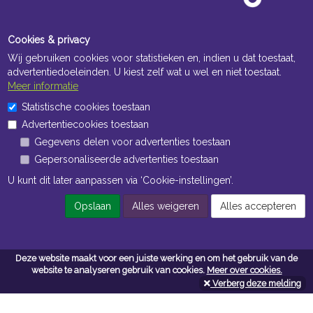
Cookies & privacy
Wij gebruiken cookies voor statistieken en, indien u dat toestaat,
advertentiedoeleinden. U kiest zelf wat u wel en niet toestaat.
Meer informatie
Statistische cookies toestaan
Openingstijden Kantoor
Advertentiecookies toestaan
ma t/m vr 8:30 uur tot 17:00 uur
Gegevens delen voor advertenties toestaan
Gepersonaliseerde advertenties toestaan
Openingstijden Magazijn
U kunt dit later aanpassen via ‘Cookie-instellingen’.
ma t/m vr 7:00 uur tot 16:30 uur
Opslaan
Alles weigeren
Alles accepteren
Navigatie
Deze website maakt voor een juiste werking en om het gebruik van de
Algemene voorwaarden
website te analyseren gebruik van cookies.
Meer over cookies.
Verberg deze melding
Privacy
Cookiebeleid