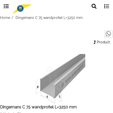
Toggle
Togg
search
navig
Skip
Home
Dingemans C 75 wandprofiel L=3250 mm
to
content
Product
Dingemans C 75 wandprofiel L=3250 mm