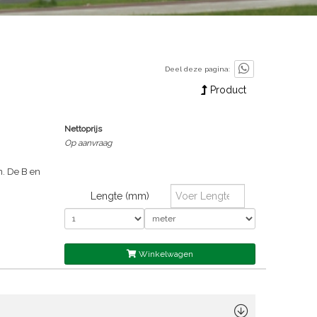
Deel deze pagina:
Product
Nettoprijs
Op aanvraag
n. De B en
Lengte (mm)
Winkelwagen