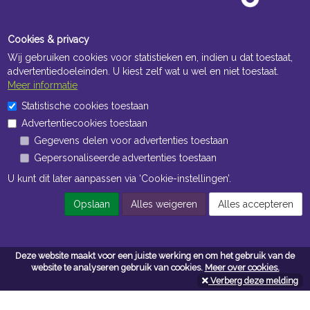
Cookies & privacy
Wij gebruiken cookies voor statistieken en, indien u dat toestaat,
advertentiedoeleinden. U kiest zelf wat u wel en niet toestaat.
Meer informatie
Statistische cookies toestaan
Openingstijden Kantoor
Advertentiecookies toestaan
ma t/m vr 8:30 uur tot 17:00 uur
Gegevens delen voor advertenties toestaan
Gepersonaliseerde advertenties toestaan
Openingstijden Magazijn
U kunt dit later aanpassen via ‘Cookie-instellingen’.
ma t/m vr 7:00 uur tot 16:30 uur
Opslaan
Alles weigeren
Alles accepteren
Navigatie
Deze website maakt voor een juiste werking en om het gebruik van de
Algemene voorwaarden
website te analyseren gebruik van cookies.
Meer over cookies.
Verberg deze melding
Privacy
Cookiebeleid