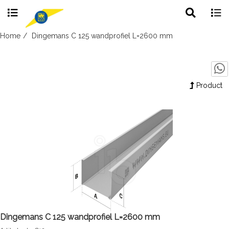
Toggle
Togg
search
navig
Skip
Home
Dingemans C 125 wandprofiel L=2600 mm
to
content
Product
Dingemans C 125 wandprofiel L=2600 mm