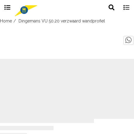
Toggle
Togg
search
navig
Skip
Home
Dingemans VU 50.20 verzwaard wandprofiel
to
content