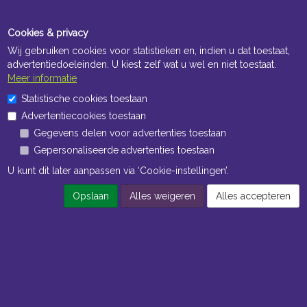
Cookies & privacy
Wij gebruiken cookies voor statistieken en, indien u dat toestaat,
advertentiedoeleinden. U kiest zelf wat u wel en niet toestaat.
Meer informatie
Openingstijden Kantoor
Statistische cookies toestaan
ma t/m vr 8:30 uur tot 17:00 uur
Advertentiecookies toestaan
Gegevens delen voor advertenties toestaan
Openingstijden Magazijn
Gepersonaliseerde advertenties toestaan
ma t/m vr 7:00 uur tot 16:30 uur
U kunt dit later aanpassen via ‘Cookie-instellingen’.
Opslaan
Alles weigeren
Alles accepteren
Navigatie
Algemene voorwaarden
Privacy
Cookiebeleid
Cookie-instellingen