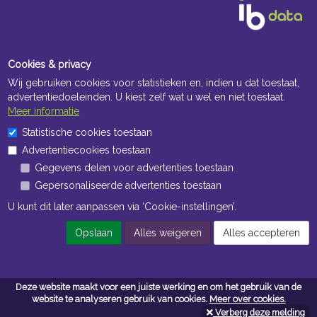
Cookies & privacy
Wij gebruiken cookies voor statistieken en, indien u dat toestaat,
advertentiedoeleinden. U kiest zelf wat u wel en niet toestaat.
Meer informatie
Openingstijden Kantoor
Statistische cookies toestaan
Advertentiecookies toestaan
ma t/m vr 8:30 uur tot 17:00 uur
Gegevens delen voor advertenties toestaan
Gepersonaliseerde advertenties toestaan
Openingstijden Magazijn
U kunt dit later aanpassen via ‘Cookie-instellingen’.
ma t/m vr 7:00 uur tot 16:30 uur
Opslaan
Alles weigeren
Alles accepteren
Navigatie
Deze website maakt voor een juiste werking en om het gebruik van de
Algemene voorwaarden
website te analyseren gebruik van cookies.
Meer over cookies.
Verberg deze melding
Privacy