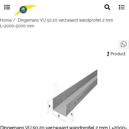
Toggle
Togg
search
navig
Skip
Home
Dingemans VU 50.20 verzwaard wandprofiel 2 mm
to
L=2000-5000 mm
content
Product
Dingemans VU 50.20 verzwaard wandprofiel 2 mm L=2000-