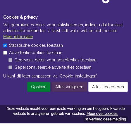
Cookies & privacy
Wij gebruiken cookies voor statistieken en, indien u dat toestaat,
advertentiedoeleinden. U kiest zelf wat u wel en niet toestaat.
Meer informatie
Statistische cookies toestaan
Openingstijden Kantoor
Advertentiecookies toestaan
ma t/m vr 8:30 uur tot 17:00 uur
Gegevens delen voor advertenties toestaan
Gepersonaliseerde advertenties toestaan
Openingstijden Magazijn
U kunt dit later aanpassen via ‘Cookie-instellingen’.
ma t/m vr 7:00 uur tot 16:30 uur
Opslaan
Alles weigeren
Alles accepteren
Navigatie
Deze website maakt voor een juiste werking en om het gebruik van de
Algemene voorwaarden
website te analyseren gebruik van cookies.
Meer over cookies.
Verberg deze melding
Privacy
Cookiebeleid