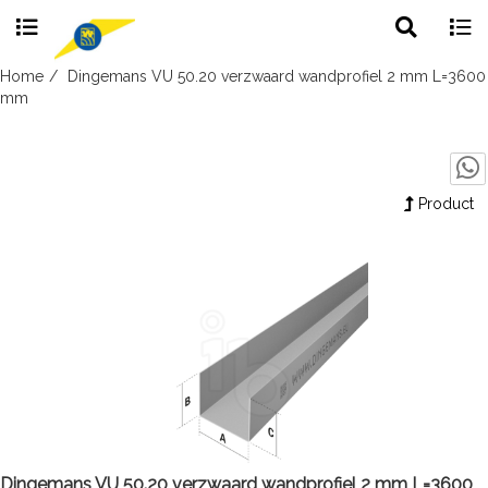
Toggle
Togg
search
navig
Skip
Home
Dingemans VU 50.20 verzwaard wandprofiel 2 mm L=3600
to
mm
content
Product
Dingemans VU 50.20 verzwaard wandprofiel 2 mm L=3600