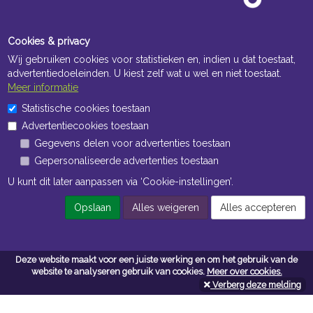
Cookies & privacy
Wij gebruiken cookies voor statistieken en, indien u dat toestaat,
advertentiedoeleinden. U kiest zelf wat u wel en niet toestaat.
Meer informatie
Statistische cookies toestaan
Openingstijden Kantoor
Advertentiecookies toestaan
ma t/m vr 8:30 uur tot 17:00 uur
Gegevens delen voor advertenties toestaan
Gepersonaliseerde advertenties toestaan
Openingstijden Magazijn
U kunt dit later aanpassen via ‘Cookie-instellingen’.
ma t/m vr 7:00 uur tot 16:30 uur
Opslaan
Alles weigeren
Alles accepteren
Navigatie
Deze website maakt voor een juiste werking en om het gebruik van de
Algemene voorwaarden
website te analyseren gebruik van cookies.
Meer over cookies.
Verberg deze melding
Privacy
Cookiebeleid