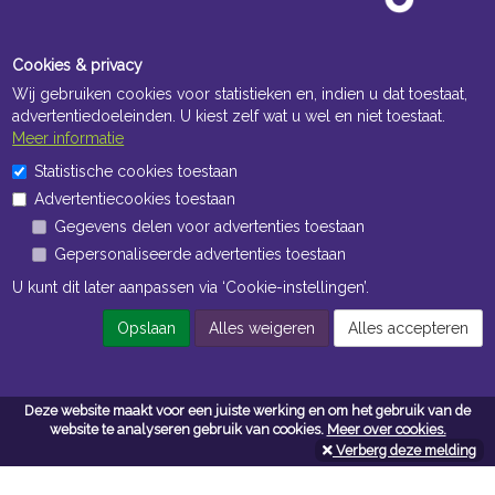
Cookies & privacy
Wij gebruiken cookies voor statistieken en, indien u dat toestaat,
advertentiedoeleinden. U kiest zelf wat u wel en niet toestaat.
Meer informatie
Statistische cookies toestaan
Openingstijden Kantoor
Advertentiecookies toestaan
ma t/m vr 8:30 uur tot 17:00 uur
Gegevens delen voor advertenties toestaan
Gepersonaliseerde advertenties toestaan
Openingstijden Magazijn
U kunt dit later aanpassen via ‘Cookie-instellingen’.
ma t/m vr 7:00 uur tot 16:30 uur
Opslaan
Alles weigeren
Alles accepteren
Navigatie
Deze website maakt voor een juiste werking en om het gebruik van de
Algemene voorwaarden
website te analyseren gebruik van cookies.
Meer over cookies.
Verberg deze melding
Privacy
Cookiebeleid