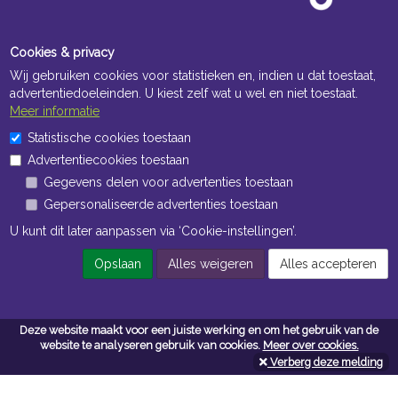
Cookies & privacy
Wij gebruiken cookies voor statistieken en, indien u dat toestaat,
advertentiedoeleinden. U kiest zelf wat u wel en niet toestaat.
Meer informatie
Statistische cookies toestaan
Openingstijden Kantoor
Advertentiecookies toestaan
ma t/m vr 8:30 uur tot 17:00 uur
Gegevens delen voor advertenties toestaan
Gepersonaliseerde advertenties toestaan
Openingstijden Magazijn
U kunt dit later aanpassen via ‘Cookie-instellingen’.
ma t/m vr 7:00 uur tot 16:30 uur
Opslaan
Alles weigeren
Alles accepteren
Navigatie
Deze website maakt voor een juiste werking en om het gebruik van de
Algemene voorwaarden
website te analyseren gebruik van cookies.
Meer over cookies.
Verberg deze melding
Privacy
Cookiebeleid