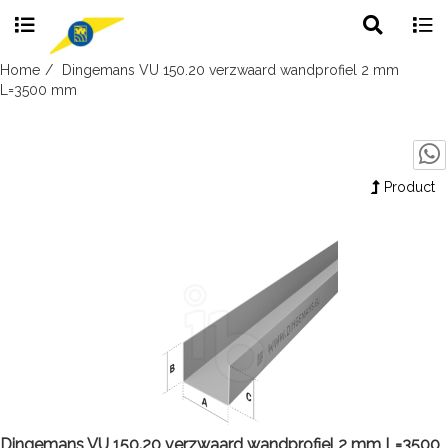
Toggle
Togg
search
navig
Skip
Home
Dingemans VU 150.20 verzwaard wandprofiel 2 mm
to
L=3500 mm
content
Product
Dingemans VU 150.20 verzwaard wandprofiel 2 mm L=3500