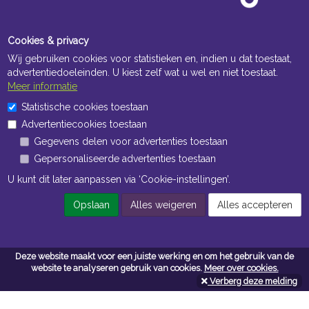
Cookies & privacy
Wij gebruiken cookies voor statistieken en, indien u dat toestaat,
advertentiedoeleinden. U kiest zelf wat u wel en niet toestaat.
Meer informatie
Statistische cookies toestaan
Openingstijden Kantoor
Advertentiecookies toestaan
ma t/m vr 8:30 uur tot 17:00 uur
Gegevens delen voor advertenties toestaan
Gepersonaliseerde advertenties toestaan
Openingstijden Magazijn
U kunt dit later aanpassen via ‘Cookie-instellingen’.
ma t/m vr 7:00 uur tot 16:30 uur
Opslaan
Alles weigeren
Alles accepteren
Navigatie
Deze website maakt voor een juiste werking en om het gebruik van de
Algemene voorwaarden
website te analyseren gebruik van cookies.
Meer over cookies.
Verberg deze melding
Privacy
Cookiebeleid