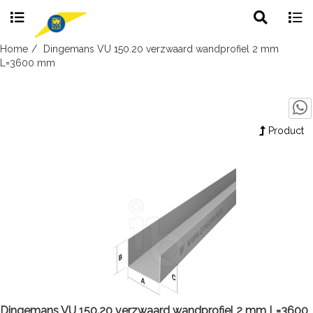
Toggle
Togg
search
navig
Skip
Home
Dingemans VU 150.20 verzwaard wandprofiel 2 mm
to
L=3600 mm
content
Product
Dingemans VU 150.20 verzwaard wandprofiel 2 mm L=3600