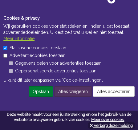
Cookies & privacy
Wij gebruiken cookies voor statistieken en, indien u dat toestaat,
advertentiedoeleinden. U kiest zelf wat u wel en niet toestaat.
Meer informatie
Statistische cookies toestaan
Openingstijden Kantoor
Advertentiecookies toestaan
ma t/m vr 8:30 uur tot 17:00 uur
Gegevens delen voor advertenties toestaan
Gepersonaliseerde advertenties toestaan
Openingstijden Magazijn
U kunt dit later aanpassen via ‘Cookie-instellingen’.
ma t/m vr 7:00 uur tot 16:30 uur
Opslaan
Alles weigeren
Alles accepteren
Navigatie
Deze website maakt voor een juiste werking en om het gebruik van de
Algemene voorwaarden
website te analyseren gebruik van cookies.
Meer over cookies.
Verberg deze melding
Privacy
Cookiebeleid