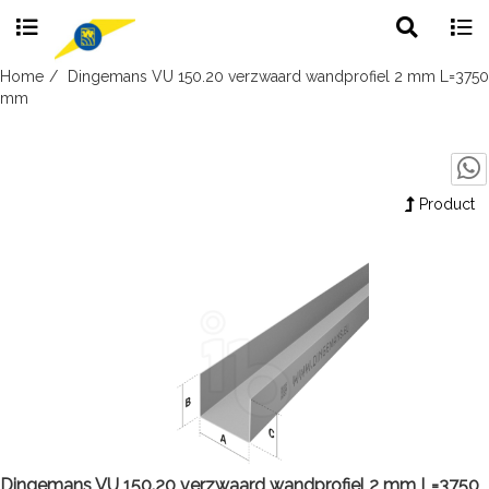
Toggle
Togg
search
navig
Skip
Home
Dingemans VU 150.20 verzwaard wandprofiel 2 mm L=3750
to
mm
content
Product
Dingemans VU 150.20 verzwaard wandprofiel 2 mm L=3750