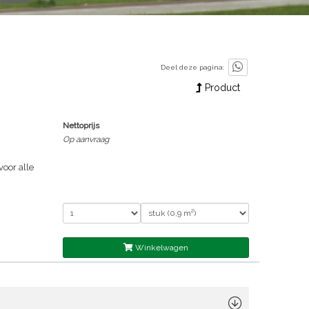
Deel deze pagina:
Product
Nettoprijs
Op aanvraag
voor alle
uct heeft
 prettige
Winkelwagen