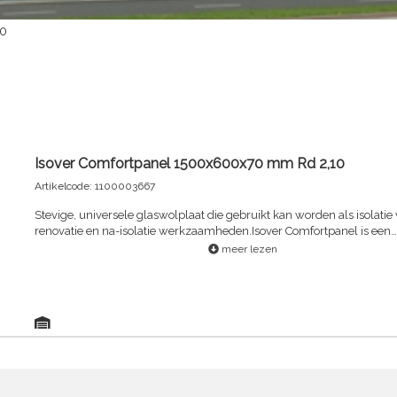
10
Isover Comfortpanel 1500x600x70 mm Rd 2,10
Artikelcode: 1100003667
Stevige, universele glaswolplaat die gebruikt kan worden als isolatie 
renovatie en na-isolatie werkzaamheden.Isover Comfortpanel is een
isolatieplaat die toepasbaar is bij renovatiewerkzaamheden. Het prod
meer lezen
een hoge isolatiewaarde en is voorzien van een comfortvlies voor een
verwerking.