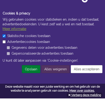
Cookies & privacy
Wij gebruiken cookies voor statistieken en, indien u dat toestaat,
advertentiedoeleinden. U kiest zelf wat u wel en niet toestaat.
Meer informatie
Statistische cookies toestaan
Openingstijden Kantoor
Advertentiecookies toestaan
ma t/m vr 8:30 uur tot 17:00 uur
Gegevens delen voor advertenties toestaan
Gepersonaliseerde advertenties toestaan
Openingstijden Magazijn
U kunt dit later aanpassen via ‘Cookie-instellingen’.
ma t/m vr 7:00 uur tot 16:30 uur
Opslaan
Alles weigeren
Alles accepteren
Navigatie
Deze website maakt voor een juiste werking en om het gebruik van de
Algemene voorwaarden
website te analyseren gebruik van cookies.
Meer over cookies.
Verberg deze melding
Privacy
Cookiebeleid