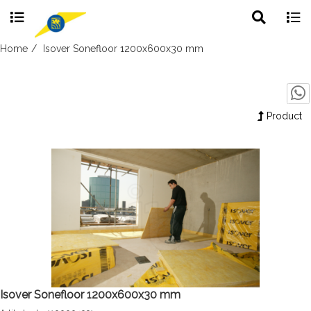
Toggle
Togg
search
navig
Skip
Home
Isover Sonefloor 1200x600x30 mm
to
content
Product
Isover Sonefloor 1200x600x30 mm