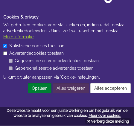
Cookies & privacy
Wij gebruiken cookies voor statistieken en, indien u dat toestaat,
advertentiedoeleinden. U kiest zelf wat u wel en niet toestaat.
Meer informatie
Statistische cookies toestaan
Openingstijden Kantoor
Advertentiecookies toestaan
ma t/m vr 8:30 uur tot 17:00 uur
Gegevens delen voor advertenties toestaan
Gepersonaliseerde advertenties toestaan
Openingstijden Magazijn
U kunt dit later aanpassen via ‘Cookie-instellingen’.
ma t/m vr 7:00 uur tot 16:30 uur
Opslaan
Alles weigeren
Alles accepteren
Navigatie
Deze website maakt voor een juiste werking en om het gebruik van de
Algemene voorwaarden
website te analyseren gebruik van cookies.
Meer over cookies.
Verberg deze melding
Privacy
Cookiebeleid