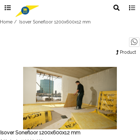
Toggle
Togg
search
navig
Skip
Home
Isover Sonefloor 1200x600x12 mm
to
content
Product
Isover Sonefloor 1200x600x12 mm